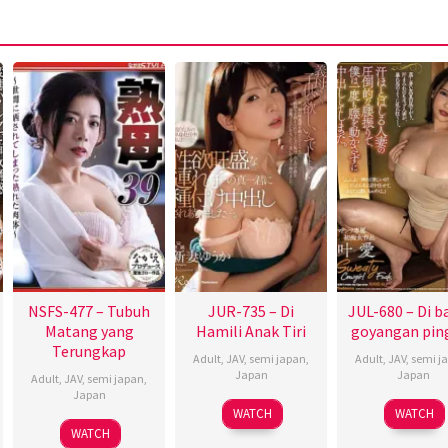
NSFS-477 – Tubuh
JUR-735 – Di
JUL-680 – Di 
Matang yang
Hamili Anak Tiri
goyangan pin
Terungkap
Adult
,
JAV
,
semi japan
,
Adult
,
JAV
,
semi j
Japan
Japan
Adult
,
JAV
,
semi japan
,
Japan
WATCH
WATCH
WATCH