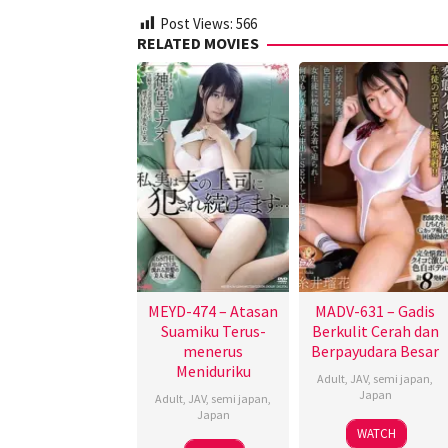
Post Views:
566
RELATED MOVIES
MEYD-474 – Atasan
MADV-631 – Gadis
Suamiku Terus-
Berkulit Cerah dan
menerus
Berpayudara Besar
Meniduriku
Adult
,
JAV
,
semi japan
,
Japan
Adult
,
JAV
,
semi japan
,
Japan
WATCH