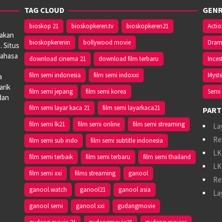
TAG CLOUD
GENR
bioskop 21
bioskopkeren.tv
bioskopkeren21
Acti
iakan
bioskopkerenin
bollywood movie
Dra
. Situs
bahasa
download cinema 21
download film terbaru
Inces
film semi indonesia
film semi indoxxi
Myste
a
arik
film semi jepang
film semi korea
Semi 
dan
film semi layar kaca 21
film semi layarkaca21
PART
film semi lk21
film semi online
film semi streaming
La
Re
film semi sub indo
film semi subtitle indonesia
LK
film semi terbaik
film semi terbaru
film semi thailand
LK
film semi xxi
films streaming
ganool
Re
ganool.watch
ganool21
ganool asia
La
ganool semi
ganool xxi
gudangmovie