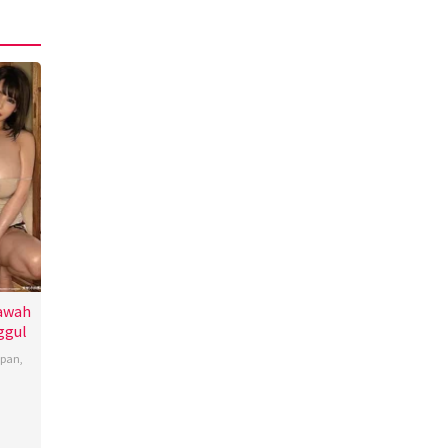
bawah
ggul
apan
,