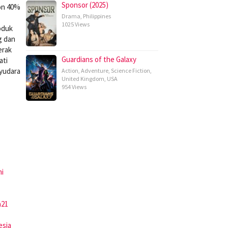
Sponsor (2025)
kon 40%
Drama
,
Philippines
1025 Views
oduk
g dan
erak
Guardians of the Galaxy
ati
ayudara
Action
,
Adventure
,
Science Fiction
,
United Kingdom
,
USA
954 Views
mi
a21
esia