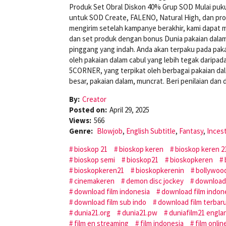
Produk Set Obral Diskon 40% Grup SOD Mulai pukul 
untuk SOD Create, FALENO, Natural High, dan pro
mengirim setelah kampanye berakhir, kami dapat 
dan set produk dengan bonus Dunia pakaian dala
pinggang yang indah. Anda akan terpaku pada pakai
oleh pakaian dalam cabul yang lebih tegak daripa
5CORNER, yang terpikat oleh berbagai pakaian dal
besar, pakaian dalam, muncrat. Beri penilaian dan d
By:
Creator
Posted on:
April 29, 2025
Views:
566
Genre:
Blowjob
,
English Subtitle
,
Fantasy
,
Inces
bioskop 21
bioskop keren
bioskop keren 2
bioskop semi
bioskop21
bioskopkeren
bioskopkeren21
bioskopkerenin
bollywoo
cinemakeren
demon disc jockey
download
download film indonesia
download film indon
download film sub indo
download film terbar
dunia21.org
dunia21.pw
duniafilm21 engla
film en streaming
film indonesia
film onlin