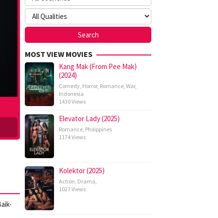
MOST VIEW MOVIES
Kang Mak (From Pee Mak)
(2024)
Comedy
,
Horror
,
Romance
,
War
,
Indonesia
1430 Views
Elevator Lady (2025)
Romance
,
Philippines
1174 Views
Kolektor (2025)
Action
,
Drama
,
1027 Views
aik-