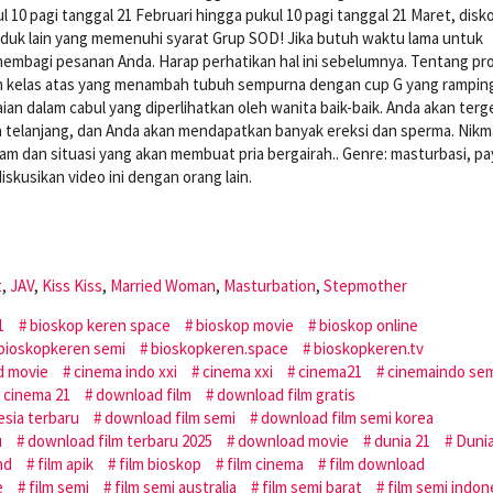
10 pagi tanggal 21 Februari hingga pukul 10 pagi tanggal 21 Maret, dis
duk lain yang memenuhi syarat Grup SOD! Jika butuh waktu lama untuk
membagi pesanan Anda. Harap perhatikan hal ini sebelumnya. Tentang pr
m kelas atas yang menambah tubuh sempurna dengan cup G yang rampin
an dalam cabul yang diperlihatkan oleh wanita baik-baik. Anda akan terg
da telanjang, dan Anda akan mendapatkan banyak ereksi dan sperma. Nikm
am dan situasi yang akan membuat pria bergairah.. Genre: masturbasi, p
iskusikan video ini dengan orang lain.
t
,
JAV
,
Kiss Kiss
,
Married Woman
,
Masturbation
,
Stepmother
1
bioskop keren space
bioskop movie
bioskop online
bioskopkeren semi
bioskopkeren.space
bioskopkeren.tv
d movie
cinema indo xxi
cinema xxi
cinema21
cinemaindo se
 cinema 21
download film
download film gratis
esia terbaru
download film semi
download film semi korea
u
download film terbaru 2025
download movie
dunia 21
Duni
nd
film apik
film bioskop
film cinema
film download
e
film semi
film semi australia
film semi barat
film semi indon