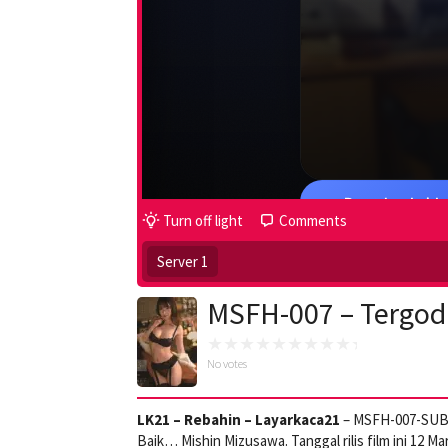
Turn off light
Comments
Server 1
MSFH-007 – Tergod
No votes
LK21 – Rebahin – Layarkaca21
– MSFH-007-SUB –
Baik… Mishin Mizusawa. Tanggal rilis film ini 12 M