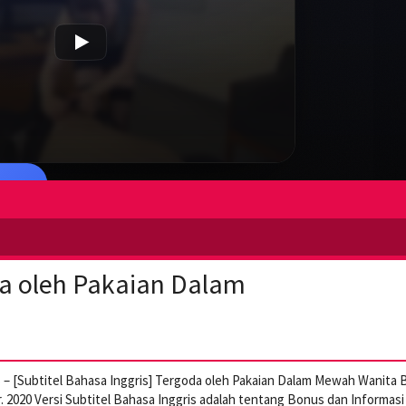
a oleh Pakaian Dalam
 [Subtitel Bahasa Inggris] Tergoda oleh Pakaian Dalam Mewah Wanita B
ar. 2020 Versi Subtitel Bahasa Inggris adalah tentang Bonus dan Informasi