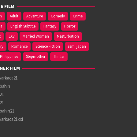
E FILM
on
Adult
Adventure
Comedy
Crime
ma
English Subtitle
Fantasy
Horror
t
JAV
Married Woman
Masturbation
ry
Romance
Science Fiction
semi japan
Philippines
Stepmother
Thriller
NER FILM
yarkaca21
bahin
21
21
bahin21
yarkaca21xxi