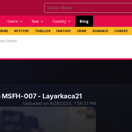
Genre
Year
Country
Blog
CRIME
MYSTERY
THRILLER
FANTASY
CRIME
ROMANCE
COMEDY
aian Dalam