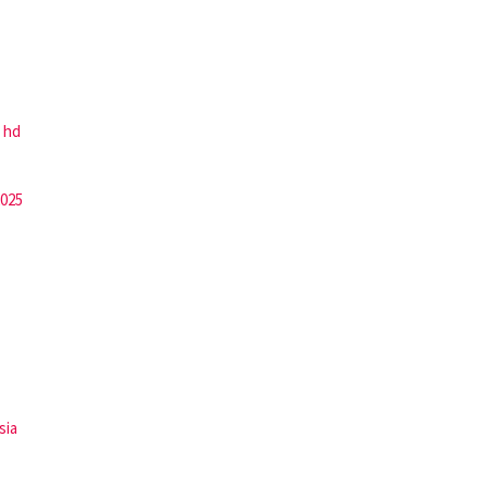
 hd
2025
sia