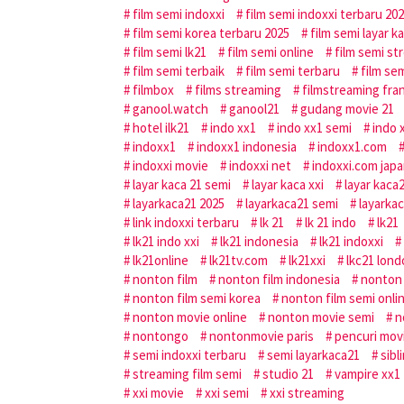
film semi indoxxi
film semi indoxxi terbaru 20
film semi korea terbaru 2025
film semi layar k
film semi lk21
film semi online
film semi st
film semi terbaik
film semi terbaru
film sem
filmbox
films streaming
filmstreaming fra
ganool.watch
ganool21
gudang movie 21
hotel ilk21
indo xx1
indo xx1 semi
indo 
indoxx1
indoxx1 indonesia
indoxx1.com
indoxxi movie
indoxxi net
indoxxi.com jap
layar kaca 21 semi
layar kaca xxi
layar kaca
layarkaca21 2025
layarkaca21 semi
layarkac
link indoxxi terbaru
lk 21
lk 21 indo
lk21
lk21 indo xxi
lk21 indonesia
lk21 indoxxi
lk21online
lk21tv.com
lk21xxi
lkc21 lon
nonton film
nonton film indonesia
nonton 
nonton film semi korea
nonton film semi onli
nonton movie online
nonton movie semi
n
nontongo
nontonmovie paris
pencuri mov
semi indoxxi terbaru
semi layarkaca21
sibl
streaming film semi
studio 21
vampire xx1
xxi movie
xxi semi
xxi streaming