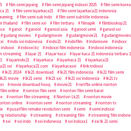
25
film semi jepang
film semi jepang indoxxi 2025
film semi korea
aca 21
film semi layarkaca21
film semi layarkaca21 indonesia
reaming
film semi sub indo
film semi subtitle indonesia
i thailand
film semi xxi
film terbaru
filmapik
filmbioskop21
nce
ganol
ganool
ganool asia
ganool semi
ganool xxi
gudang movies
gudangmovie
gudangmovie21
gudangmovies
xxi
indo xxi indonesia
indo21
indofilm
indomovie
indoxx
indoxxi
indoxxi bz
indoxxi film indonesia
indoxxi indonesia
an streaming
layar 21
layar kaca
layar kaca 21 indonesia terbaru 
21
layarindo21
layarkaca
layarkaca 21
layarkaca21
a21 xxi
layarkaca21.com
layarkacaxxi
link indoxxi
lk21 2024
lk21 download
lk21 film indonesia
lk21 film semi
lk21 movie
lk21 semi
lk21 xxi
lk21 xxi indonesia
lk21.tv
don
movie download hooq
movie21
netflix online nonton
film online
nonton film semi
nonton film semi barat
ne
nonton film streaming
Nonton Lk21
nonton movie
onton online
nonton semi
nonton streaming
nonton tv
ie
pusatfilm remake revolution semi
semi
semi indoxxi
ing relationship
streaming
streaming film
streaming film indone
xxi
xxi indo
xxi indonesia
xxi indoxx1
xxi lk 21 semi