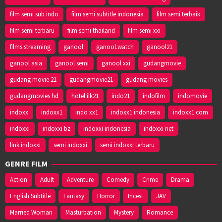
film semi sub indo
film semi subtitle indonesia
film semi terbaik
film semi terbaru
film semi thailand
film semi xxi
films streaming
ganool
ganool.watch
ganool21
ganool asia
ganool semi
ganool xxi
gudangmovie
gudang movie 21
gudangmovie21
gudang movies
gudangmovies hd
hotel ilk21
indo21
indofilm
indomovie
indoxx
indoxx1
indo xx1
indoxx1 indonesia
indoxx1.com
indoxxi
indoxxi bz
indoxxi indonesia
indoxxi net
link indoxxi
semi indoxxi
semi indoxxi terbaru
GENRE FILM
Action
Adult
Adventure
Comedy
Crime
Drama
English Subtitle
Fantasy
Horror
Incest
JAV
Married Woman
Masturbation
Mystery
Romance