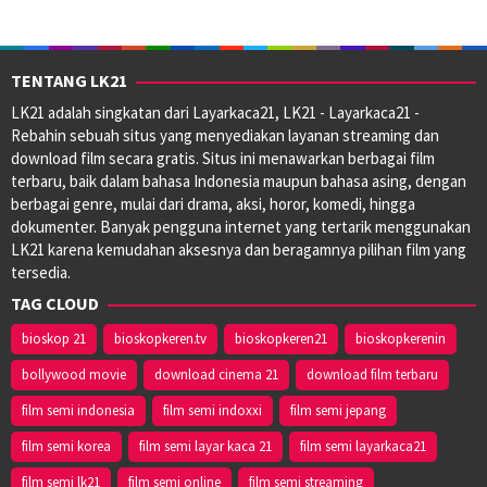
TENTANG LK21
LK21 adalah singkatan dari Layarkaca21, LK21 - Layarkaca21 -
Rebahin sebuah situs yang menyediakan layanan streaming dan
download film secara gratis. Situs ini menawarkan berbagai film
terbaru, baik dalam bahasa Indonesia maupun bahasa asing, dengan
berbagai genre, mulai dari drama, aksi, horor, komedi, hingga
dokumenter. Banyak pengguna internet yang tertarik menggunakan
LK21 karena kemudahan aksesnya dan beragamnya pilihan film yang
tersedia.
TAG CLOUD
bioskop 21
bioskopkeren.tv
bioskopkeren21
bioskopkerenin
bollywood movie
download cinema 21
download film terbaru
film semi indonesia
film semi indoxxi
film semi jepang
film semi korea
film semi layar kaca 21
film semi layarkaca21
film semi lk21
film semi online
film semi streaming