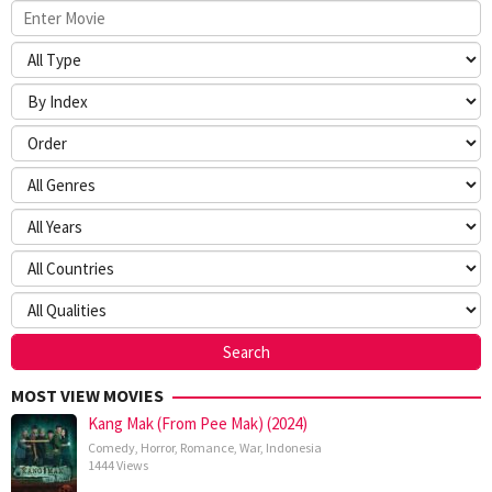
MOST VIEW MOVIES
Kang Mak (From Pee Mak) (2024)
Comedy
,
Horror
,
Romance
,
War
,
Indonesia
1444 Views