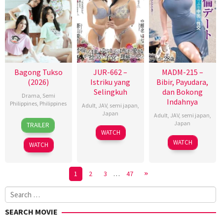
Bagong Tukso
JUR-662 –
MADM-215 –
(2026)
Istriku yang
Bibir, Payudara,
Selingkuh
dan Bokong
Drama
,
Semi
Indahnya
Philippines
,
Philippines
Adult
,
JAV
,
semi japan
,
Japan
Adult
,
JAV
,
semi japan
,
27
Rodante
Japan
TRAILER
Jan
Pajemna
WATCH
2026
Jr.
WATCH
WATCH
1
2
3
…
47
Search
for:
SEARCH MOVIE