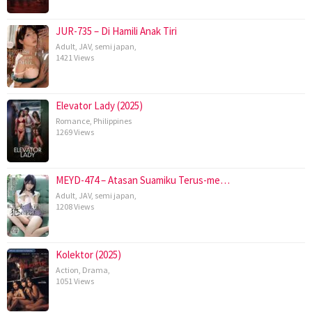
JUR-735 – Di Hamili Anak Tiri
Adult
,
JAV
,
semi japan
,
1421 Views
Elevator Lady (2025)
Romance
,
Philippines
1269 Views
MEYD-474 – Atasan Suamiku Terus-me…
Adult
,
JAV
,
semi japan
,
1208 Views
Kolektor (2025)
Action
,
Drama
,
1051 Views