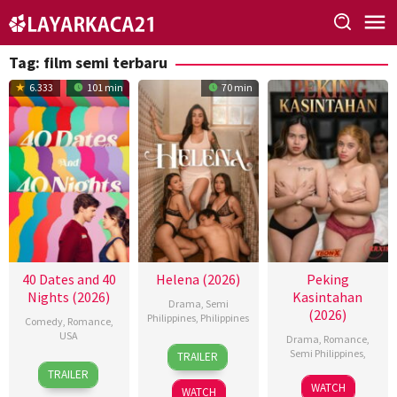
Skip
to
content
Tag:
film semi terbaru
6.333
101 min
70 min
40 Dates and 40
Helena (2026)
Peking
Nights (2026)
Kasintahan
Drama
,
Semi
(2026)
Philippines
,
Philippines
Comedy
,
Romance
,
USA
Drama
,
Romance
,
3
Omar
Semi Philippines
,
TRAILER
16
Andy
Jul
Deroca
TRAILER
Jun
Delaney
2026
WATCH
WATCH