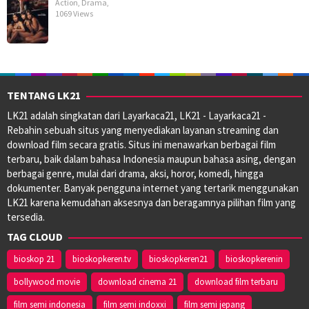
Action
,
Drama
,
1069 Views
TENTANG LK21
LK21 adalah singkatan dari Layarkaca21, LK21 - Layarkaca21 -
Rebahin sebuah situs yang menyediakan layanan streaming dan
download film secara gratis. Situs ini menawarkan berbagai film
terbaru, baik dalam bahasa Indonesia maupun bahasa asing, dengan
berbagai genre, mulai dari drama, aksi, horor, komedi, hingga
dokumenter. Banyak pengguna internet yang tertarik menggunakan
LK21 karena kemudahan aksesnya dan beragamnya pilihan film yang
tersedia.
TAG CLOUD
bioskop 21
bioskopkeren.tv
bioskopkeren21
bioskopkerenin
bollywood movie
download cinema 21
download film terbaru
film semi indonesia
film semi indoxxi
film semi jepang