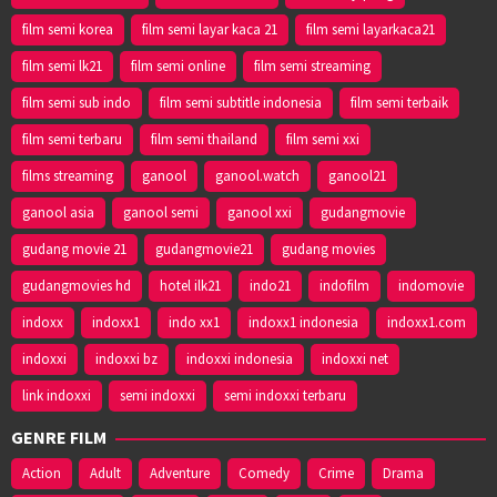
film semi korea
film semi layar kaca 21
film semi layarkaca21
film semi lk21
film semi online
film semi streaming
film semi sub indo
film semi subtitle indonesia
film semi terbaik
film semi terbaru
film semi thailand
film semi xxi
films streaming
ganool
ganool.watch
ganool21
ganool asia
ganool semi
ganool xxi
gudangmovie
gudang movie 21
gudangmovie21
gudang movies
gudangmovies hd
hotel ilk21
indo21
indofilm
indomovie
indoxx
indoxx1
indo xx1
indoxx1 indonesia
indoxx1.com
indoxxi
indoxxi bz
indoxxi indonesia
indoxxi net
link indoxxi
semi indoxxi
semi indoxxi terbaru
GENRE FILM
Action
Adult
Adventure
Comedy
Crime
Drama