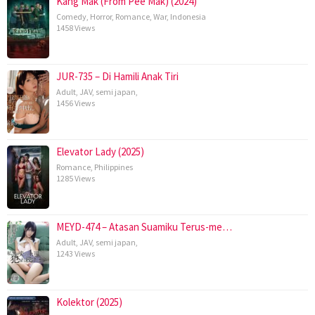
Kang Mak (From Pee Mak) (2024)
Comedy
,
Horror
,
Romance
,
War
,
Indonesia
1458 Views
JUR-735 – Di Hamili Anak Tiri
Adult
,
JAV
,
semi japan
,
1456 Views
Elevator Lady (2025)
Romance
,
Philippines
1285 Views
MEYD-474 – Atasan Suamiku Terus-me…
Adult
,
JAV
,
semi japan
,
1243 Views
Kolektor (2025)