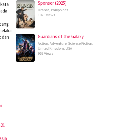
Sponsor (2025)
ukata
Drama
,
Philippines
 ada
1025 Views
mbang
melalui
Guardians of the Galaxy
t dan
Action
,
Adventure
,
Science Fiction
,
United Kingdom
,
USA
953 Views
mi
a21
esia