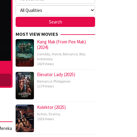
MOST VIEW MOVIES
Kang Mak (From Pee Mak)
(2024)
Comedy
,
Horror
,
Romance
,
War
,
Indonesia
1429 Views
Elevator Lady (2025)
Romance
,
Philippines
1174 Views
Kolektor (2025)
Action
,
Drama
,
1026 Views
Mereka