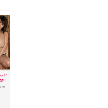
bawah
ggul
apan
,