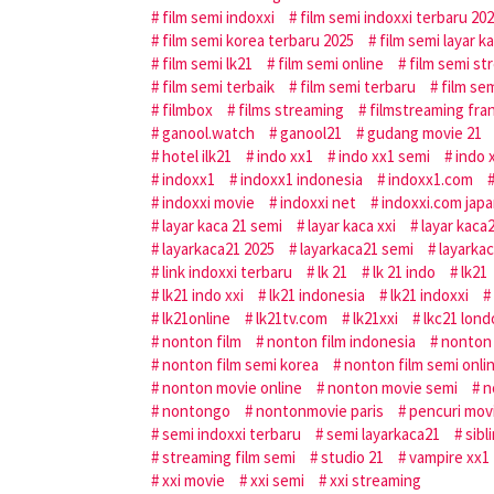
film semi indoxxi
film semi indoxxi terbaru 20
film semi korea terbaru 2025
film semi layar k
film semi lk21
film semi online
film semi st
film semi terbaik
film semi terbaru
film sem
filmbox
films streaming
filmstreaming fra
ganool.watch
ganool21
gudang movie 21
hotel ilk21
indo xx1
indo xx1 semi
indo 
indoxx1
indoxx1 indonesia
indoxx1.com
indoxxi movie
indoxxi net
indoxxi.com jap
layar kaca 21 semi
layar kaca xxi
layar kaca
layarkaca21 2025
layarkaca21 semi
layarkac
link indoxxi terbaru
lk 21
lk 21 indo
lk21
lk21 indo xxi
lk21 indonesia
lk21 indoxxi
lk21online
lk21tv.com
lk21xxi
lkc21 lon
nonton film
nonton film indonesia
nonton 
nonton film semi korea
nonton film semi onli
nonton movie online
nonton movie semi
n
nontongo
nontonmovie paris
pencuri mov
semi indoxxi terbaru
semi layarkaca21
sibl
streaming film semi
studio 21
vampire xx1
xxi movie
xxi semi
xxi streaming