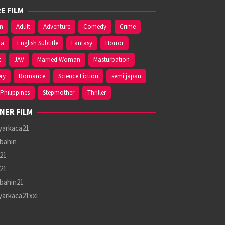
E FILM
on
Adult
Adventure
Comedy
Crime
ma
English Subtitle
Fantasy
Horror
t
JAV
Married Woman
Masturbation
ry
Romance
Science Fiction
semi japan
Philippines
Stepmother
Thriller
NER FILM
yarkaca21
bahin
21
21
bahin21
yarkaca21xxi