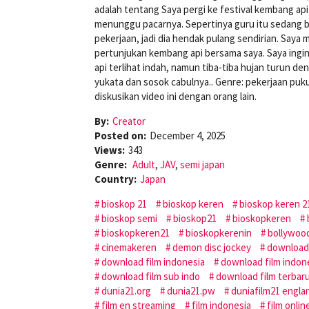
adalah tentang Saya pergi ke festival kembang a
menunggu pacarnya. Sepertinya guru itu sedang be
pekerjaan, jadi dia hendak pulang sendirian. Saya
pertunjukan kembang api bersama saya. Saya ingi
api terlihat indah, namun tiba-tiba hujan turun de
yukata dan sosok cabulnya.. Genre: pekerjaan puku
diskusikan video ini dengan orang lain.
By:
Creator
Posted on:
December 4, 2025
Views:
343
Genre:
Adult
,
JAV
,
semi japan
Country:
Japan
bioskop 21
bioskop keren
bioskop keren 2
bioskop semi
bioskop21
bioskopkeren
bioskopkeren21
bioskopkerenin
bollywoo
cinemakeren
demon disc jockey
download
download film indonesia
download film indon
download film sub indo
download film terbar
dunia21.org
dunia21.pw
duniafilm21 engla
film en streaming
film indonesia
film onlin