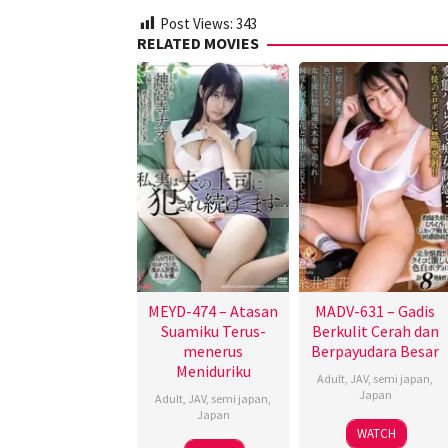
Post Views:
343
RELATED MOVIES
MEYD-474 – Atasan
MADV-631 – Gadis
Suamiku Terus-
Berkulit Cerah dan
menerus
Berpayudara Besar
Meniduriku
Adult
,
JAV
,
semi japan
,
Japan
Adult
,
JAV
,
semi japan
,
Japan
WATCH