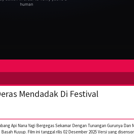
eras Mendadak Di Festival
embang Api Nana Yagi Bergegas Sekamar Dengan Tunangan Gurunya Dan 
Basah Kuyup. Film ini tanggal rilis 02 Desember 2025 Versi yang disensor