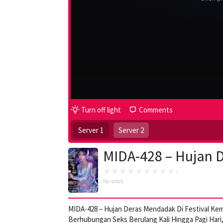
Turn off light
Comments
Server 1
Server 2
MIDA-428 – Hujan D
No votes
MIDA-428 – Hujan Deras Mendadak Di Festival K
Berhubungan Seks Berulang Kali Hingga Pagi Hari, 