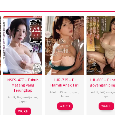
NSFS-477 – Tubuh
JUR-735 – Di
JUL-680 – Di 
Matang yang
Hamili Anak Tiri
goyangan pin
Terungkap
Adult
,
JAV
,
semi japan
,
Adult
,
JAV
,
semi j
Japan
Japan
Adult
,
JAV
,
semi japan
,
Japan
WATCH
WATCH
WATCH