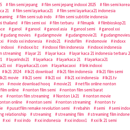
25
film semi jepang
film semi jepang indoxxi 2025
film semi korea
aca 21
film semi layarkaca21
film semi layarkaca21 indonesia
reaming
film semi sub indo
film semi subtitle indonesia
i thailand
film semi xxi
film terbaru
filmapik
filmbioskop21
nce
ganol
ganool
ganool asia
ganool semi
ganool xxi
gudang movies
gudangmovie
gudangmovie21
gudangmovies
xxi
indo xxi indonesia
indo21
indofilm
indomovie
indoxx
indoxxi
indoxxi bz
indoxxi film indonesia
indoxxi indonesia
an streaming
layar 21
layar kaca
layar kaca 21 indonesia terbaru 
21
layarindo21
layarkaca
layarkaca 21
layarkaca21
a21 xxi
layarkaca21.com
layarkacaxxi
link indoxxi
lk21 2024
lk21 download
lk21 film indonesia
lk21 film semi
lk21 movie
lk21 semi
lk21 xxi
lk21 xxi indonesia
lk21.tv
don
movie download hooq
movie21
netflix online nonton
film online
nonton film semi
nonton film semi barat
ne
nonton film streaming
Nonton Lk21
nonton movie
onton online
nonton semi
nonton streaming
nonton tv
ie
pusatfilm remake revolution semi
rebahin
semi
semi indo
ing relationship
streaming
streaming film
streaming film indone
xxi
xxi indo
xxi indonesia
xxi indoxx1
xxi lk 21 semi