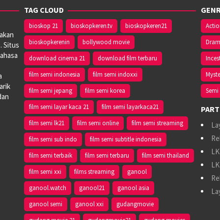
TAG CLOUD
GENR
bioskop 21
bioskopkeren.tv
bioskopkeren21
Acti
iakan
bioskopkerenin
bollywood movie
Dra
. Situs
bahasa
download cinema 21
download film terbaru
Inces
film semi indonesia
film semi indoxxi
Myste
a
arik
film semi jepang
film semi korea
Semi 
dan
film semi layar kaca 21
film semi layarkaca21
PART
film semi lk21
film semi online
film semi streaming
La
Re
film semi sub indo
film semi subtitle indonesia
LK
film semi terbaik
film semi terbaru
film semi thailand
LK
film semi xxi
films streaming
ganool
Re
ganool.watch
ganool21
ganool asia
La
ganool semi
ganool xxi
gudangmovie