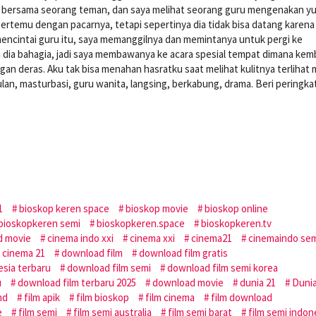
pi bersama seorang teman, dan saya melihat seorang guru mengenakan y
rtemu dengan pacarnya, tetapi sepertinya dia tidak bisa datang karena
 mencintai guru itu, saya memanggilnya dan memintanya untuk pergi ke
n dia bahagia, jadi saya membawanya ke acara spesial tempat dimana ke
ngan deras. Aku tak bisa menahan hasratku saat melihat kulitnya terlihat 
lan, masturbasi, guru wanita, langsing, berkabung, drama. Beri peringka
1
bioskop keren space
bioskop movie
bioskop online
bioskopkeren semi
bioskopkeren.space
bioskopkeren.tv
d movie
cinema indo xxi
cinema xxi
cinema21
cinemaindo se
 cinema 21
download film
download film gratis
esia terbaru
download film semi
download film semi korea
u
download film terbaru 2025
download movie
dunia 21
Duni
nd
film apik
film bioskop
film cinema
film download
e
film semi
film semi australia
film semi barat
film semi indon