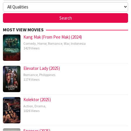
MOST VIEW MOVIES
Kang Mak (From Pee Mak) (2024)
Comedy
,
Horror
,
Romance
,
War
,
Indonesia
1429 Views
Elevator Lady (2025)
Romance
,
Philippines
1174 Views
Kolektor (2025)
Action
,
Drama
,
1026 Views
Sponsor (2025)