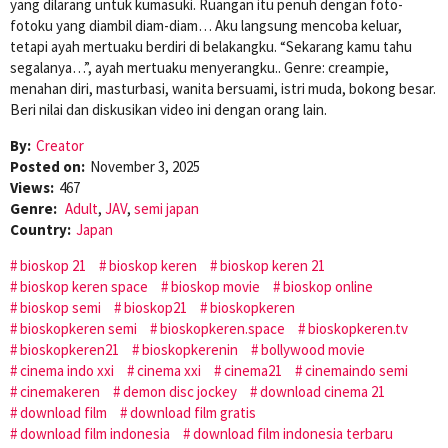
yang dilarang untuk kumasuki. Ruangan itu penuh dengan foto-
fotoku yang diambil diam-diam… Aku langsung mencoba keluar,
tetapi ayah mertuaku berdiri di belakangku. “Sekarang kamu tahu
segalanya…”, ayah mertuaku menyerangku.. Genre: creampie,
menahan diri, masturbasi, wanita bersuami, istri muda, bokong besar.
Beri nilai dan diskusikan video ini dengan orang lain.
By:
Creator
Posted on:
November 3, 2025
Views:
467
Genre:
Adult
,
JAV
,
semi japan
Country:
Japan
bioskop 21
bioskop keren
bioskop keren 21
bioskop keren space
bioskop movie
bioskop online
bioskop semi
bioskop21
bioskopkeren
bioskopkeren semi
bioskopkeren.space
bioskopkeren.tv
bioskopkeren21
bioskopkerenin
bollywood movie
cinema indo xxi
cinema xxi
cinema21
cinemaindo semi
cinemakeren
demon disc jockey
download cinema 21
download film
download film gratis
download film indonesia
download film indonesia terbaru