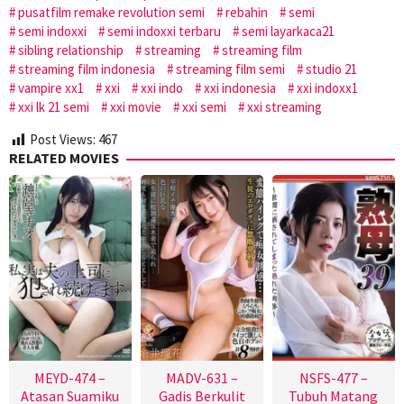
pusatfilm remake revolution semi
rebahin
semi
semi indoxxi
semi indoxxi terbaru
semi layarkaca21
sibling relationship
streaming
streaming film
streaming film indonesia
streaming film semi
studio 21
vampire xx1
xxi
xxi indo
xxi indonesia
xxi indoxx1
xxi lk 21 semi
xxi movie
xxi semi
xxi streaming
Post Views:
467
RELATED MOVIES
MEYD-474 –
MADV-631 –
NSFS-477 –
Atasan Suamiku
Gadis Berkulit
Tubuh Matang