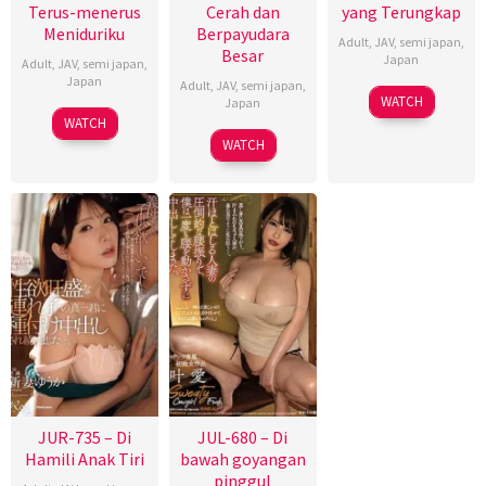
Terus-menerus
Cerah dan
yang Terungkap
Meniduriku
Berpayudara
Adult
,
JAV
,
semi japan
,
Besar
Japan
Adult
,
JAV
,
semi japan
,
Japan
Adult
,
JAV
,
semi japan
,
WATCH
Japan
WATCH
WATCH
JUR-735 – Di
JUL-680 – Di
Hamili Anak Tiri
bawah goyangan
pinggul