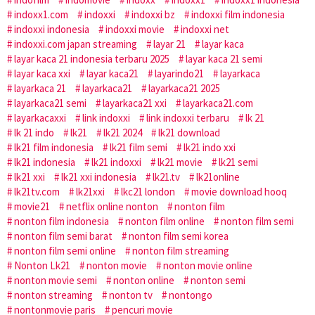
indoxx1.com
indoxxi
indoxxi bz
indoxxi film indonesia
indoxxi indonesia
indoxxi movie
indoxxi net
indoxxi.com japan streaming
layar 21
layar kaca
layar kaca 21 indonesia terbaru 2025
layar kaca 21 semi
layar kaca xxi
layar kaca21
layarindo21
layarkaca
layarkaca 21
layarkaca21
layarkaca21 2025
layarkaca21 semi
layarkaca21 xxi
layarkaca21.com
layarkacaxxi
link indoxxi
link indoxxi terbaru
lk 21
lk 21 indo
lk21
lk21 2024
lk21 download
lk21 film indonesia
lk21 film semi
lk21 indo xxi
lk21 indonesia
lk21 indoxxi
lk21 movie
lk21 semi
lk21 xxi
lk21 xxi indonesia
lk21.tv
lk21online
lk21tv.com
lk21xxi
lkc21 london
movie download hooq
movie21
netflix online nonton
nonton film
nonton film indonesia
nonton film online
nonton film semi
nonton film semi barat
nonton film semi korea
nonton film semi online
nonton film streaming
Nonton Lk21
nonton movie
nonton movie online
nonton movie semi
nonton online
nonton semi
nonton streaming
nonton tv
nontongo
nontonmovie paris
pencuri movie