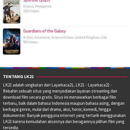
Drama
,
Philippines
1025 Views
Guardians of the Galaxy
Action
,
Adventure
,
Science Fiction
,
United Kingdom
,
USA
953 Views
TENTANG LK21
LK21 adalah singkatan dari Layarkaca21, LK21 - Layarkaca21 -
Rebahin sebuah situs yang menyediakan layanan streaming dan
download film secara gratis. Situs ini menawarkan berbagai film
terbaru, baik dalam bahasa Indonesia maupun bahasa asing, dengan
berbagai genre, mulai dari drama, aksi, horor, komedi, hingga
dokumenter. Banyak pengguna internet yang tertarik menggunakan
LK21 karena kemudahan aksesnya dan beragamnya pilihan film yang
tersedia.