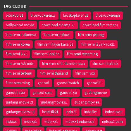
TAG CLOUD
bioskop 21
bioskopkeren.tv
bioskopkeren21
bioskopkerenin
bollywood movie
download cinema 21
download film terbaru
film semi indonesia
film semi indoxxi
film semi jepang
film semi korea
film semi layar kaca 21
film semi layarkaca21
film semi lk21
film semi online
film semi streaming
film semi sub indo
film semi subtitle indonesia
film semi terbaik
film semi terbaru
film semi thailand
film semi xxi
films streaming
ganool
ganool.watch
ganool21
ganool asia
ganool semi
ganool xxi
gudangmovie
gudang movie 21
gudangmovie21
gudang movies
gudangmovies hd
hotel ilk21
indo21
indofilm
indomovie
indoxx
indoxx1
indo xx1
indoxx1 indonesia
indoxx1.com