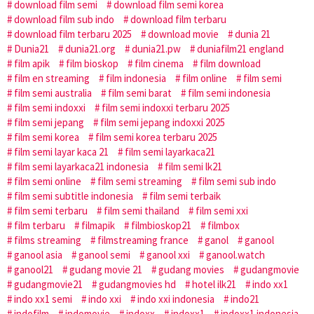
download film semi
download film semi korea
download film sub indo
download film terbaru
download film terbaru 2025
download movie
dunia 21
Dunia21
dunia21.org
dunia21.pw
duniafilm21 england
film apik
film bioskop
film cinema
film download
film en streaming
film indonesia
film online
film semi
film semi australia
film semi barat
film semi indonesia
film semi indoxxi
film semi indoxxi terbaru 2025
film semi jepang
film semi jepang indoxxi 2025
film semi korea
film semi korea terbaru 2025
film semi layar kaca 21
film semi layarkaca21
film semi layarkaca21 indonesia
film semi lk21
film semi online
film semi streaming
film semi sub indo
film semi subtitle indonesia
film semi terbaik
film semi terbaru
film semi thailand
film semi xxi
film terbaru
filmapik
filmbioskop21
filmbox
films streaming
filmstreaming france
ganol
ganool
ganool asia
ganool semi
ganool xxi
ganool.watch
ganool21
gudang movie 21
gudang movies
gudangmovie
gudangmovie21
gudangmovies hd
hotel ilk21
indo xx1
indo xx1 semi
indo xxi
indo xxi indonesia
indo21
indofilm
indomovie
indoxx
indoxx1
indoxx1 indonesia