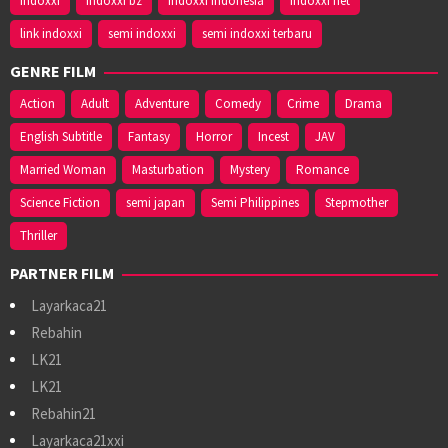
indoxxi
indoxxi bz
indoxxi indonesia
indoxxi net
link indoxxi
semi indoxxi
semi indoxxi terbaru
GENRE FILM
Action
Adult
Adventure
Comedy
Crime
Drama
English Subtitle
Fantasy
Horror
Incest
JAV
Married Woman
Masturbation
Mystery
Romance
Science Fiction
semi japan
Semi Philippines
Stepmother
Thriller
PARTNER FILM
Layarkaca21
Rebahin
LK21
LK21
Rebahin21
Layarkaca21xxi