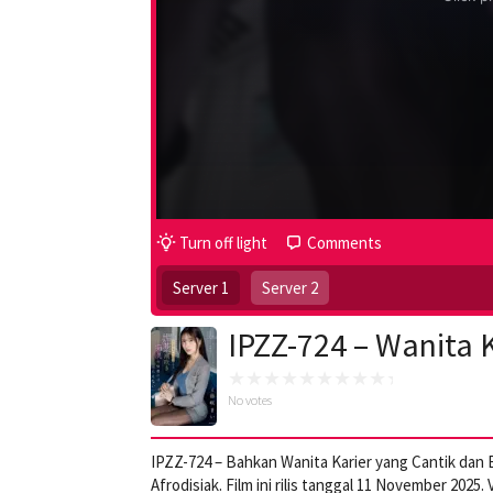
Turn off light
Comments
Server 1
Server 2
IPZZ-724 – Wanita 
No votes
IPZZ-724 – Bahkan Wanita Karier yang Cantik dan 
Afrodisiak. Film ini rilis tanggal 11 November 20