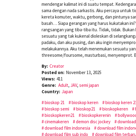
mendengar kalimat ini di suatu tempat. Kedengara
sama dengan nada sarkastis. Aku percaya untuk tid
kereta komuter, waktu, gerbong, dan pintunya sama
basah… Siapa gerangan yang harus kukatakan ini
rangsangan yang tiba-tiba itu. Tidak, tidak. Bukan 
sesuatu yang tak kukenal dioleskan di selangkangan
padaku, dan aku pusing, dan aku ingin menyemprot 
melakukannya. Aku telah menemukan sesuatu yang 
threesome/foursome, masturbasi, menyemprot. Beri
By:
Creator
Posted on:
November 13, 2025
Views:
411
Genre:
Adult
,
JAV
,
semi japan
Country:
Japan
bioskop 21
bioskop keren
bioskop keren 2
bioskop semi
bioskop21
bioskopkeren
bioskopkeren21
bioskopkerenin
bollywoo
cinemakeren
demon disc jockey
download
download film indonesia
download film indon
download film sub indo
download film terbar