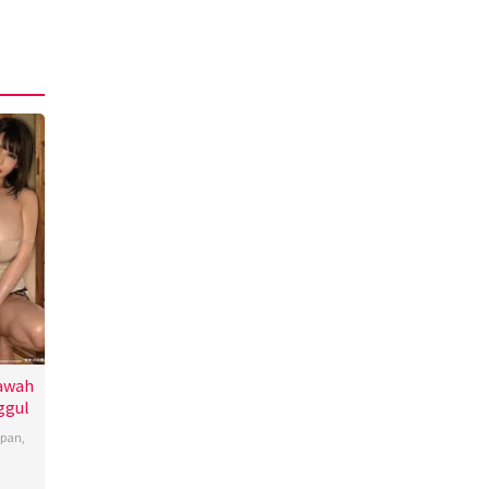
bawah
ggul
apan
,