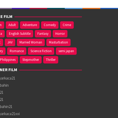
E FILM
on
Adult
Adventure
Comedy
Crime
ma
English Subtitle
Fantasy
Horror
t
JAV
Married Woman
Masturbation
ry
Romance
Science Fiction
semi japan
Philippines
Stepmother
Thriller
NER FILM
yarkaca21
bahin
21
21
bahin21
yarkaca21xxi