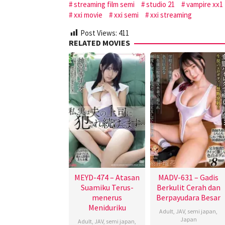
streaming film semi
studio 21
vampire xx1
xxi movie
xxi semi
xxi streaming
Post Views:
411
RELATED MOVIES
MEYD-474 – Atasan
MADV-631 – Gadis
Suamiku Terus-
Berkulit Cerah dan
menerus
Berpayudara Besar
Meniduriku
Adult
,
JAV
,
semi japan
,
Japan
Adult
,
JAV
,
semi japan
,