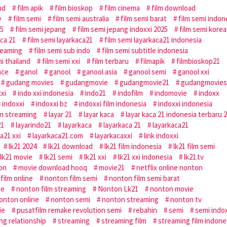
nd
film apik
film bioskop
film cinema
film download
e
film semi
film semi australia
film semi barat
film semi indon
25
film semi jepang
film semi jepang indoxxi 2025
film semi korea
aca 21
film semi layarkaca21
film semi layarkaca21 indonesia
reaming
film semi sub indo
film semi subtitle indonesia
i thailand
film semi xxi
film terbaru
filmapik
filmbioskop21
nce
ganol
ganool
ganool asia
ganool semi
ganool xxi
gudang movies
gudangmovie
gudangmovie21
gudangmovies
xxi
indo xxi indonesia
indo21
indofilm
indomovie
indoxx
indoxxi
indoxxi bz
indoxxi film indonesia
indoxxi indonesia
an streaming
layar 21
layar kaca
layar kaca 21 indonesia terbaru 
21
layarindo21
layarkaca
layarkaca 21
layarkaca21
a21 xxi
layarkaca21.com
layarkacaxxi
link indoxxi
lk21 2024
lk21 download
lk21 film indonesia
lk21 film semi
lk21 movie
lk21 semi
lk21 xxi
lk21 xxi indonesia
lk21.tv
don
movie download hooq
movie21
netflix online nonton
film online
nonton film semi
nonton film semi barat
ne
nonton film streaming
Nonton Lk21
nonton movie
onton online
nonton semi
nonton streaming
nonton tv
ie
pusatfilm remake revolution semi
rebahin
semi
semi indo
ing relationship
streaming
streaming film
streaming film indone