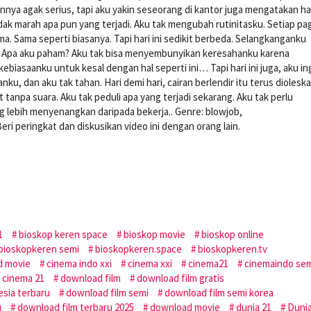
nnya agak serius, tapi aku yakin seseorang di kantor juga mengatakan ha
ak marah apa pun yang terjadi. Aku tak mengubah rutinitasku. Setiap pag
. Sama seperti biasanya. Tapi hari ini sedikit berbeda. Selangkanganku
? Apa aku paham? Aku tak bisa menyembunyikan keresahanku karena
kebiasaanku untuk kesal dengan hal seperti ini… Tapi hari ini juga, aku in
ku, dan aku tak tahan. Hari demi hari, cairan berlendir itu terus diolesk
tanpa suara. Aku tak peduli apa yang terjadi sekarang. Aku tak perlu
lebih menyenangkan daripada bekerja.. Genre: blowjob,
 peringkat dan diskusikan video ini dengan orang lain.
1
bioskop keren space
bioskop movie
bioskop online
bioskopkeren semi
bioskopkeren.space
bioskopkeren.tv
d movie
cinema indo xxi
cinema xxi
cinema21
cinemaindo se
 cinema 21
download film
download film gratis
esia terbaru
download film semi
download film semi korea
u
download film terbaru 2025
download movie
dunia 21
Duni