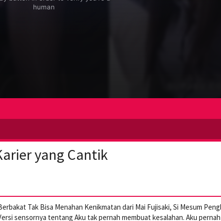
Karier yang Cantik
Berbakat Tak Bisa Menahan Kenikmatan dari Mai Fujisaki, Si Mesum Peng
25. Versi sensornya tentang Aku tak pernah membuat kesalahan. Aku pernah