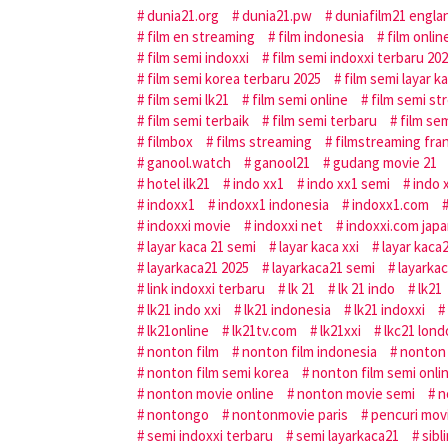
dunia21.org
dunia21.pw
duniafilm21 engla
film en streaming
film indonesia
film onlin
film semi indoxxi
film semi indoxxi terbaru 20
film semi korea terbaru 2025
film semi layar k
film semi lk21
film semi online
film semi st
film semi terbaik
film semi terbaru
film sem
filmbox
films streaming
filmstreaming fra
ganool.watch
ganool21
gudang movie 21
hotel ilk21
indo xx1
indo xx1 semi
indo 
indoxx1
indoxx1 indonesia
indoxx1.com
indoxxi movie
indoxxi net
indoxxi.com jap
layar kaca 21 semi
layar kaca xxi
layar kaca
layarkaca21 2025
layarkaca21 semi
layarkac
link indoxxi terbaru
lk 21
lk 21 indo
lk21
lk21 indo xxi
lk21 indonesia
lk21 indoxxi
lk21online
lk21tv.com
lk21xxi
lkc21 lon
nonton film
nonton film indonesia
nonton 
nonton film semi korea
nonton film semi onli
nonton movie online
nonton movie semi
n
nontongo
nontonmovie paris
pencuri mov
semi indoxxi terbaru
semi layarkaca21
sibl