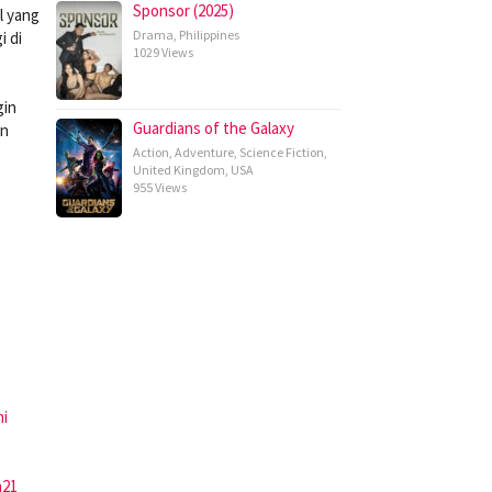
Sponsor (2025)
l yang
Drama
,
Philippines
i di
1029 Views
gin
Guardians of the Galaxy
an
Action
,
Adventure
,
Science Fiction
,
United Kingdom
,
USA
955 Views
mi
a21