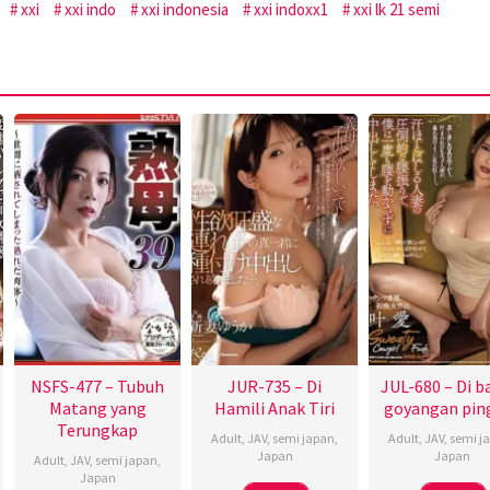
xxi
xxi indo
xxi indonesia
xxi indoxx1
xxi lk 21 semi
NSFS-477 – Tubuh
JUR-735 – Di
JUL-680 – Di 
Matang yang
Hamili Anak Tiri
goyangan pin
Terungkap
Adult
,
JAV
,
semi japan
,
Adult
,
JAV
,
semi j
Japan
Japan
Adult
,
JAV
,
semi japan
,
Japan