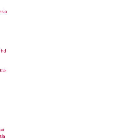
esia
 hd
2025
xxi
sia