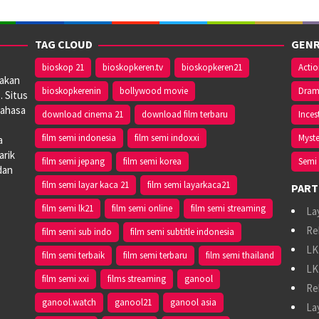
TAG CLOUD
GENR
bioskop 21
bioskopkeren.tv
bioskopkeren21
Acti
iakan
bioskopkerenin
bollywood movie
Dra
. Situs
bahasa
download cinema 21
download film terbaru
Inces
film semi indonesia
film semi indoxxi
Myste
a
arik
film semi jepang
film semi korea
Semi 
dan
film semi layar kaca 21
film semi layarkaca21
PART
film semi lk21
film semi online
film semi streaming
La
Re
film semi sub indo
film semi subtitle indonesia
LK
film semi terbaik
film semi terbaru
film semi thailand
LK
film semi xxi
films streaming
ganool
Re
ganool.watch
ganool21
ganool asia
La