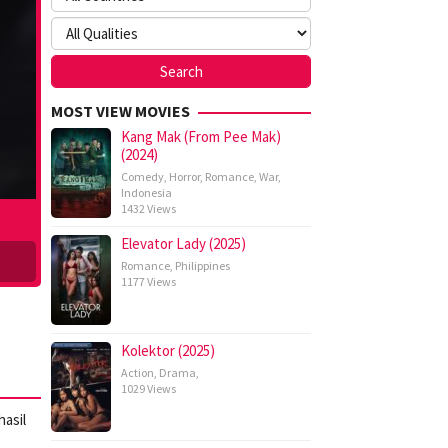
MOST VIEW MOVIES
Kang Mak (From Pee Mak)
(2024)
Comedy
,
Horror
,
Romance
,
War
,
Indonesia
1432 Views
Elevator Lady (2025)
Romance
,
Philippines
1177 Views
Kolektor (2025)
Action
,
Drama
,
1029 Views
hasil