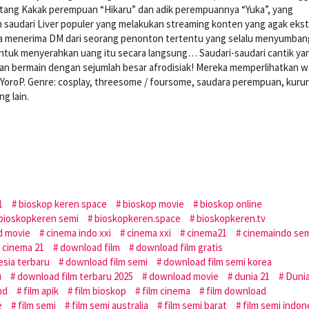
tentang Kakak perempuan “Hikaru” dan adik perempuannya “Yuka”, yang
ah saudari Liver populer yang melakukan streaming konten yang agak eks
aya menerima DM dari seorang penonton tertentu yang selalu menyumba
ntuk menyerahkan uang itu secara langsung… Saudari-saudari cantik ya
engan bermain dengan sejumlah besar afrodisiak! Mereka memperlihatkan w
YoroP. Genre: cosplay, threesome / foursome, saudara perempuan, kuru
g lain.
1
bioskop keren space
bioskop movie
bioskop online
bioskopkeren semi
bioskopkeren.space
bioskopkeren.tv
d movie
cinema indo xxi
cinema xxi
cinema21
cinemaindo se
 cinema 21
download film
download film gratis
esia terbaru
download film semi
download film semi korea
u
download film terbaru 2025
download movie
dunia 21
Duni
nd
film apik
film bioskop
film cinema
film download
e
film semi
film semi australia
film semi barat
film semi indon