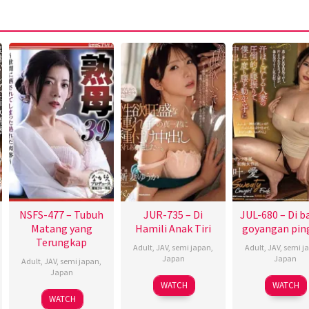
NSFS-477 – Tubuh
JUR-735 – Di
JUL-680 – Di 
Matang yang
Hamili Anak Tiri
goyangan pin
Terungkap
Adult
,
JAV
,
semi japan
,
Adult
,
JAV
,
semi j
Japan
Japan
Adult
,
JAV
,
semi japan
,
Japan
WATCH
WATCH
WATCH