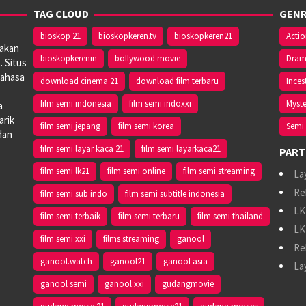
TAG CLOUD
GENR
bioskop 21
bioskopkeren.tv
bioskopkeren21
Acti
iakan
bioskopkerenin
bollywood movie
Dra
. Situs
bahasa
download cinema 21
download film terbaru
Inces
film semi indonesia
film semi indoxxi
Myste
a
arik
film semi jepang
film semi korea
Semi 
dan
film semi layar kaca 21
film semi layarkaca21
PART
film semi lk21
film semi online
film semi streaming
La
Re
film semi sub indo
film semi subtitle indonesia
LK
film semi terbaik
film semi terbaru
film semi thailand
LK
film semi xxi
films streaming
ganool
Re
ganool.watch
ganool21
ganool asia
La
ganool semi
ganool xxi
gudangmovie