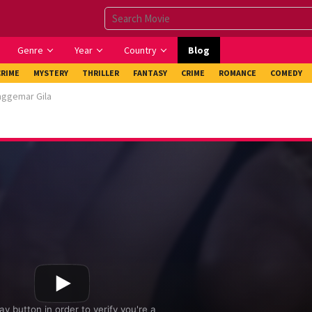
Genre
Year
Country
Blog
CRIME
MYSTERY
THRILLER
FANTASY
CRIME
ROMANCE
COMEDY
nggemar Gila