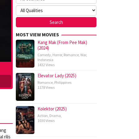
MOST VIEW MOVIES
Kang Mak (From Pee Mak)
(2024)
Comedy
,
Horror
,
Romance
,
War
,
Indonesia
1432 Views
Elevator Lady (2025)
Romance
,
Philippines
1178 Views
Kolektor (2025)
Action
,
Drama
,
1030 Views
Yang
 rilis