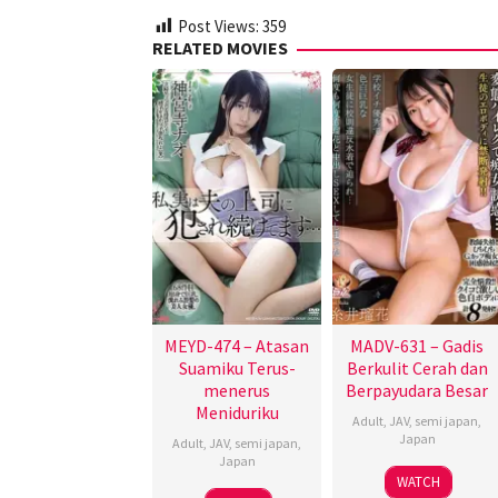
Post Views:
359
RELATED MOVIES
MEYD-474 – Atasan
MADV-631 – Gadis
Suamiku Terus-
Berkulit Cerah dan
menerus
Berpayudara Besar
Meniduriku
Adult
,
JAV
,
semi japan
,
Japan
Adult
,
JAV
,
semi japan
,
Japan
WATCH