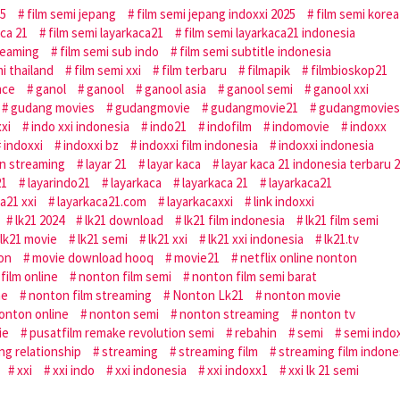
25
film semi jepang
film semi jepang indoxxi 2025
film semi korea
aca 21
film semi layarkaca21
film semi layarkaca21 indonesia
reaming
film semi sub indo
film semi subtitle indonesia
i thailand
film semi xxi
film terbaru
filmapik
filmbioskop21
nce
ganol
ganool
ganool asia
ganool semi
ganool xxi
gudang movies
gudangmovie
gudangmovie21
gudangmovies
xxi
indo xxi indonesia
indo21
indofilm
indomovie
indoxx
indoxxi
indoxxi bz
indoxxi film indonesia
indoxxi indonesia
an streaming
layar 21
layar kaca
layar kaca 21 indonesia terbaru 
21
layarindo21
layarkaca
layarkaca 21
layarkaca21
a21 xxi
layarkaca21.com
layarkacaxxi
link indoxxi
lk21 2024
lk21 download
lk21 film indonesia
lk21 film semi
lk21 movie
lk21 semi
lk21 xxi
lk21 xxi indonesia
lk21.tv
don
movie download hooq
movie21
netflix online nonton
film online
nonton film semi
nonton film semi barat
ne
nonton film streaming
Nonton Lk21
nonton movie
onton online
nonton semi
nonton streaming
nonton tv
ie
pusatfilm remake revolution semi
rebahin
semi
semi indo
ing relationship
streaming
streaming film
streaming film indone
xxi
xxi indo
xxi indonesia
xxi indoxx1
xxi lk 21 semi