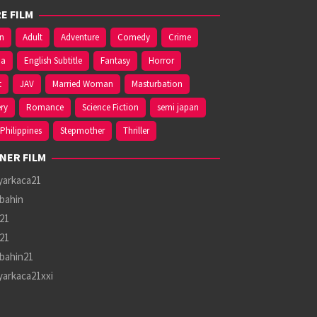
E FILM
on
Adult
Adventure
Comedy
Crime
ma
English Subtitle
Fantasy
Horror
t
JAV
Married Woman
Masturbation
ry
Romance
Science Fiction
semi japan
Philippines
Stepmother
Thriller
NER FILM
yarkaca21
bahin
21
21
bahin21
yarkaca21xxi