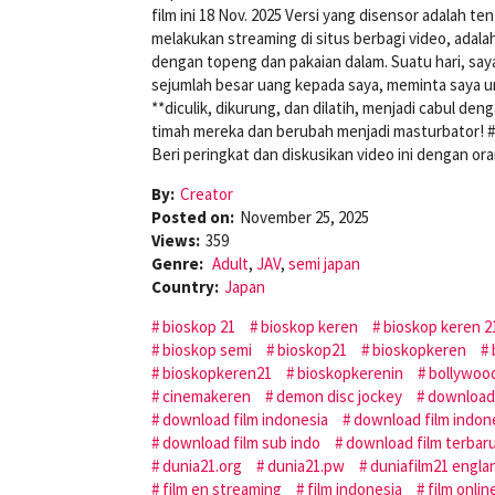
film ini 18 Nov. 2025 Versi yang disensor adalah 
melakukan streaming di situs berbagi video, adal
dengan topeng dan pakaian dalam. Suatu hari, s
sejumlah besar uang kepada saya, meminta saya u
**diculik, dikurung, dan dilatih, menjadi cabul d
timah mereka dan berubah menjadi masturbator! #
Beri peringkat dan diskusikan video ini dengan oran
By:
Creator
Posted on:
November 25, 2025
Views:
359
Genre:
Adult
,
JAV
,
semi japan
Country:
Japan
bioskop 21
bioskop keren
bioskop keren 2
bioskop semi
bioskop21
bioskopkeren
bioskopkeren21
bioskopkerenin
bollywoo
cinemakeren
demon disc jockey
download
download film indonesia
download film indon
download film sub indo
download film terbar
dunia21.org
dunia21.pw
duniafilm21 engla
film en streaming
film indonesia
film onlin