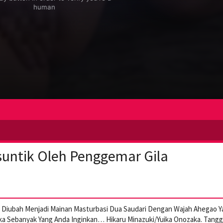
suntik Oleh Penggemar Gila
n Diubah Menjadi Mainan Masturbasi Dua Saudari Dengan Wajah Ahegao 
a Sebanyak Yang Anda Inginkan… Hikaru Minazuki/Yuika Onozaka. Tanggal