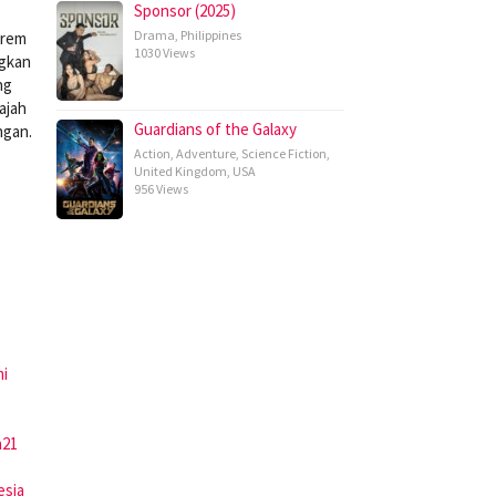
Sponsor (2025)
Drama
,
Philippines
trem
1030 Views
ngkan
ng
ajah
Guardians of the Galaxy
ngan.
Action
,
Adventure
,
Science Fiction
,
United Kingdom
,
USA
956 Views
mi
a21
esia