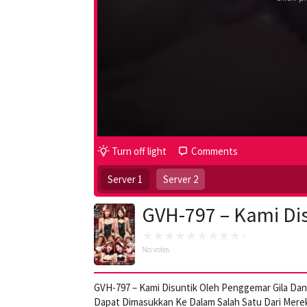
Turn off light
Comments
Server 1
Server 2
GVH-797 – Kami Di
No votes
GVH-797 – Kami Disuntik Oleh Penggemar Gila Da
Dapat Dimasukkan Ke Dalam Salah Satu Dari Merek