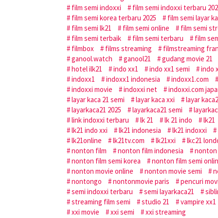
film semi indoxxi
film semi indoxxi terbaru 20
film semi korea terbaru 2025
film semi layar k
film semi lk21
film semi online
film semi st
film semi terbaik
film semi terbaru
film sem
filmbox
films streaming
filmstreaming fra
ganool.watch
ganool21
gudang movie 21
hotel ilk21
indo xx1
indo xx1 semi
indo 
indoxx1
indoxx1 indonesia
indoxx1.com
indoxxi movie
indoxxi net
indoxxi.com jap
layar kaca 21 semi
layar kaca xxi
layar kaca
layarkaca21 2025
layarkaca21 semi
layarkac
link indoxxi terbaru
lk 21
lk 21 indo
lk21
lk21 indo xxi
lk21 indonesia
lk21 indoxxi
lk21online
lk21tv.com
lk21xxi
lkc21 lon
nonton film
nonton film indonesia
nonton 
nonton film semi korea
nonton film semi onli
nonton movie online
nonton movie semi
n
nontongo
nontonmovie paris
pencuri mov
semi indoxxi terbaru
semi layarkaca21
sibl
streaming film semi
studio 21
vampire xx1
xxi movie
xxi semi
xxi streaming