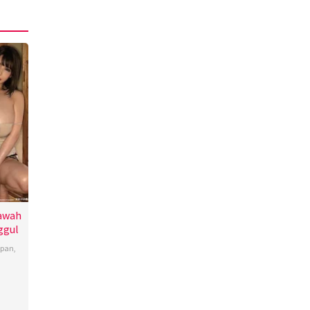
bawah
ggul
apan
,