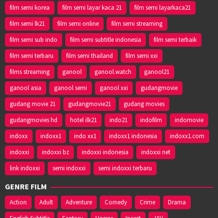
film semi korea
film semi layar kaca 21
film semi layarkaca21
film semi lk21
film semi online
film semi streaming
film semi sub indo
film semi subtitle indonesia
film semi terbaik
film semi terbaru
film semi thailand
film semi xxi
films streaming
ganool
ganool.watch
ganool21
ganool asia
ganool semi
ganool xxi
gudangmovie
gudang movie 21
gudangmovie21
gudang movies
gudangmovies hd
hotel ilk21
indo21
indofilm
indomovie
indoxx
indoxx1
indo xx1
indoxx1 indonesia
indoxx1.com
indoxxi
indoxxi bz
indoxxi indonesia
indoxxi net
link indoxxi
semi indoxxi
semi indoxxi terbaru
GENRE FILM
Action
Adult
Adventure
Comedy
Crime
Drama