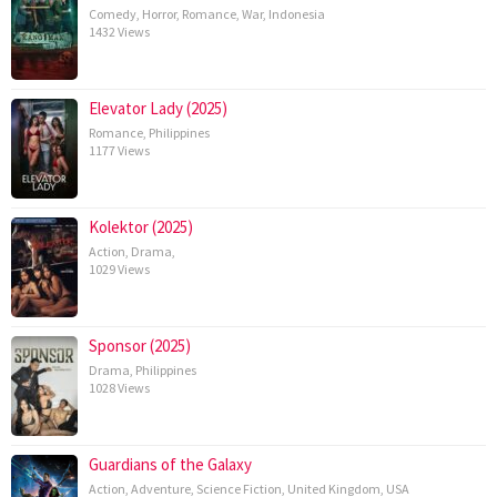
Comedy
,
Horror
,
Romance
,
War
,
Indonesia
1432 Views
Elevator Lady (2025)
Romance
,
Philippines
1177 Views
Kolektor (2025)
Action
,
Drama
,
1029 Views
Sponsor (2025)
Drama
,
Philippines
1028 Views
Guardians of the Galaxy
Action
,
Adventure
,
Science Fiction
,
United Kingdom
,
USA