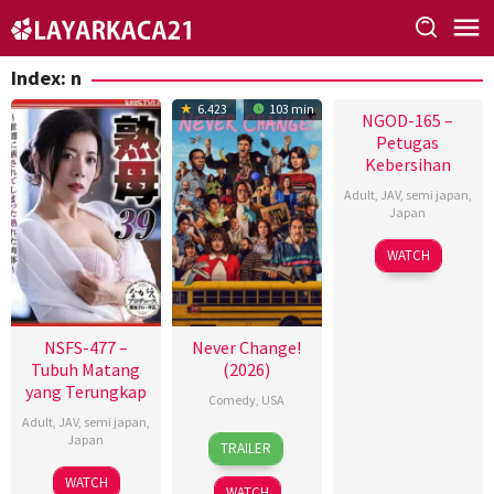
Skip
to
content
Index:
n
6.423
103 min
NGOD-165 –
Petugas
Kebersihan
Adult
,
JAV
,
semi japan
,
Japan
WATCH
NSFS-477 –
Never Change!
Tubuh Matang
(2026)
yang Terungkap
Comedy
,
USA
Adult
,
JAV
,
semi japan
,
9
Marty
Japan
TRAILER
Jun
Schousboe
WATCH
2026
WATCH