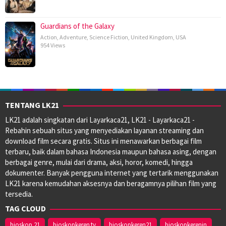
Guardians of the Galaxy
Action
,
Adventure
,
Science Fiction
,
United Kingdom
,
USA
954 Views
TENTANG LK21
LK21 adalah singkatan dari Layarkaca21, LK21 - Layarkaca21 -
Rebahin sebuah situs yang menyediakan layanan streaming dan
download film secara gratis. Situs ini menawarkan berbagai film
terbaru, baik dalam bahasa Indonesia maupun bahasa asing, dengan
berbagai genre, mulai dari drama, aksi, horor, komedi, hingga
dokumenter. Banyak pengguna internet yang tertarik menggunakan
LK21 karena kemudahan aksesnya dan beragamnya pilihan film yang
tersedia.
TAG CLOUD
bioskop 21
bioskopkeren.tv
bioskopkeren21
bioskopkerenin