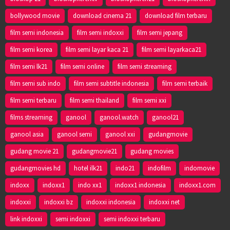
bollywood movie
download cinema 21
download film terbaru
film semi indonesia
film semi indoxxi
film semi jepang
film semi korea
film semi layar kaca 21
film semi layarkaca21
film semi lk21
film semi online
film semi streaming
film semi sub indo
film semi subtitle indonesia
film semi terbaik
film semi terbaru
film semi thailand
film semi xxi
films streaming
ganool
ganool.watch
ganool21
ganool asia
ganool semi
ganool xxi
gudangmovie
gudang movie 21
gudangmovie21
gudang movies
gudangmovies hd
hotel ilk21
indo21
indofilm
indomovie
indoxx
indoxx1
indo xx1
indoxx1 indonesia
indoxx1.com
indoxxi
indoxxi bz
indoxxi indonesia
indoxxi net
link indoxxi
semi indoxxi
semi indoxxi terbaru