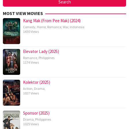
MOST VIEW MOVIES
Kang Mak (From Pee Mak) (2024)
Comedy
,
Horror
,
Romance
,
War
,
Indonesia
1430 Views
Elevator Lady (2025)
Romance
,
Philippines
1174 Views
Kolektor (2025)
Action
,
Drama
,
1027 Views
Sponsor (2025)
Drama
,
Philippines
1025 Views