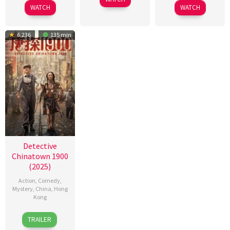
2012
seung
2025
WATCH
WATCH
6.236
135 min
Detective
Chinatown 1900
(2025)
Action
,
Comedy
,
Mystery
,
China
,
Hong
Kong
29
Chen
TRAILER
Jan
Sicheng