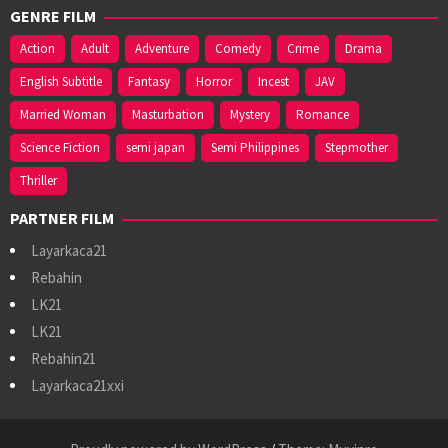
GENRE FILM
Action
Adult
Adventure
Comedy
Crime
Drama
English Subtitle
Fantasy
Horror
Incest
JAV
Married Woman
Masturbation
Mystery
Romance
Science Fiction
semi japan
Semi Philippines
Stepmother
Thriller
PARTNER FILM
Layarkaca21
Rebahin
LK21
LK21
Rebahin21
Layarkaca21xxi