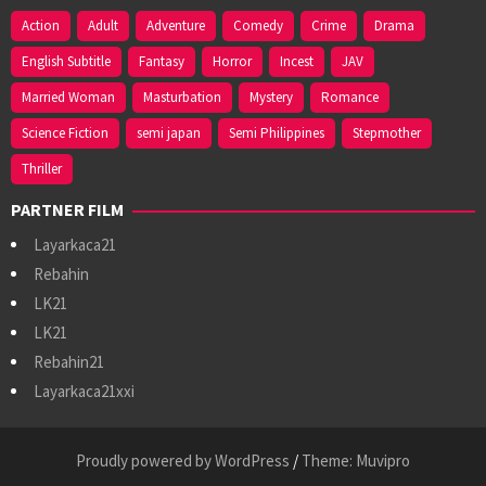
Action
Adult
Adventure
Comedy
Crime
Drama
English Subtitle
Fantasy
Horror
Incest
JAV
Married Woman
Masturbation
Mystery
Romance
Science Fiction
semi japan
Semi Philippines
Stepmother
Thriller
PARTNER FILM
Layarkaca21
Rebahin
LK21
LK21
Rebahin21
Layarkaca21xxi
Proudly powered by WordPress
/
Theme: Muvipro