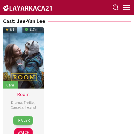
Skip
to
content
Cast:
Jee-Yun Lee
8.1
117 min
Cam
Room
Drama
,
Thriller
,
Canada
,
Ireland
16
Lenny
TRAILER
Oct
Abrahamson
2015
WATCH