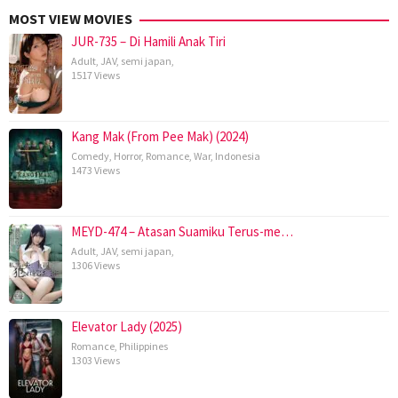
MOST VIEW MOVIES
JUR-735 – Di Hamili Anak Tiri
Adult
,
JAV
,
semi japan
,
1517 Views
Kang Mak (From Pee Mak) (2024)
Comedy
,
Horror
,
Romance
,
War
,
Indonesia
1473 Views
MEYD-474 – Atasan Suamiku Terus-me…
Adult
,
JAV
,
semi japan
,
1306 Views
Elevator Lady (2025)
Romance
,
Philippines
1303 Views